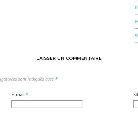
F
F
S
LAISSER UN COMMENTAIRE
igatoires sont indiqués avec
*
E-mail
*
Si