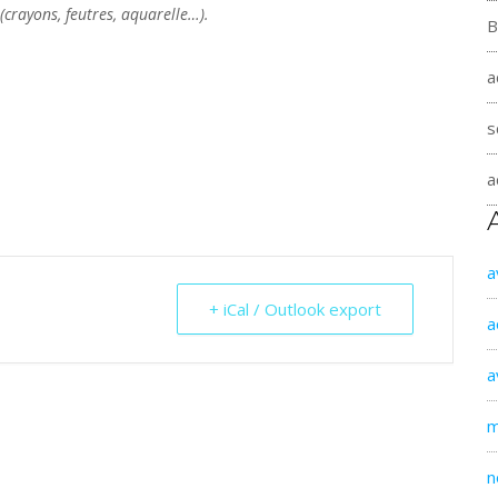
crayons, feutres, aquarelle…).
B
a
s
a
a
+ iCal / Outlook export
a
a
m
n