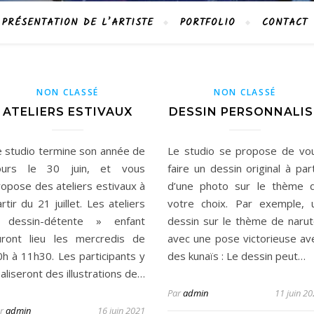
PRÉSENTATION DE L’ARTISTE
PORTFOLIO
CONTACT
NON CLASSÉ
NON CLASSÉ
ATELIERS ESTIVAUX
DESSIN PERSONNALIS
e studio termine son année de
Le studio se propose de vo
ours le 30 juin, et vous
faire un dessin original à part
ropose des ateliers estivaux à
d’une photo sur le thème 
rtir du 21 juillet. Les ateliers
votre choix. Par exemple, 
 dessin-détente » enfant
dessin sur le thème de narut
uront lieu les mercredis de
avec une pose victorieuse av
0h à 11h30. Les participants y
des kunaïs : Le dessin peut…
aliseront des illustrations de…
Par
admin
11 juin 2
ar
admin
16 juin 2021