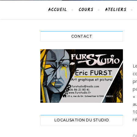
ACCUEIL
COURS
ATELIERS
CONTACT
L
c
p
pa
«
a
1
ré
LOCALISATION DU STUDIO
P