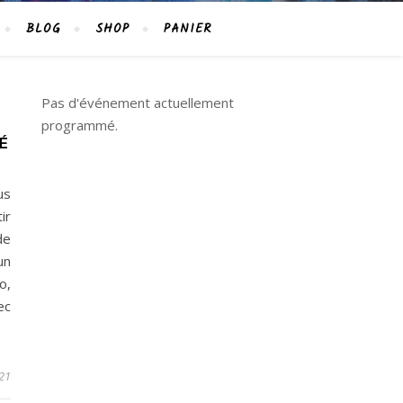
BLOG
SHOP
PANIER
Pas d'événement actuellement
programmé.
É
us
ir
de
un
o,
ec
021