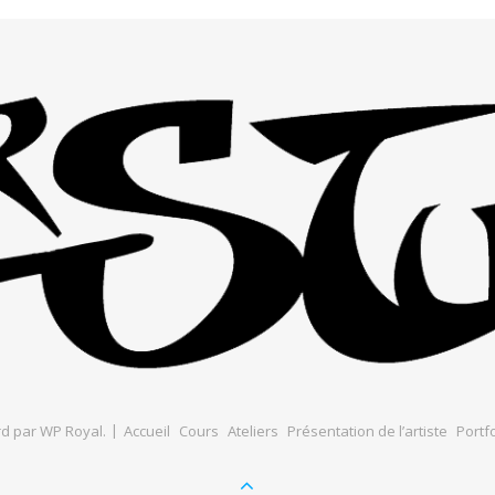
d par
WP Royal
.
Accueil
Cours
Ateliers
Présentation de l’artiste
Portfo