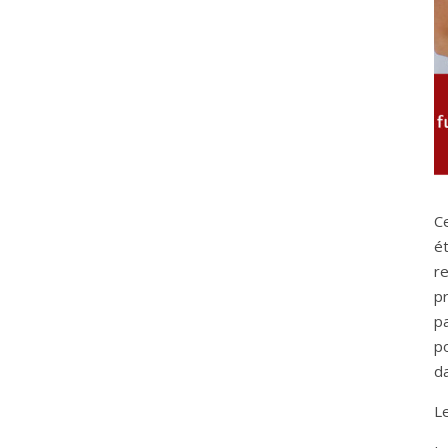
C
ét
r
p
p
p
da
Le