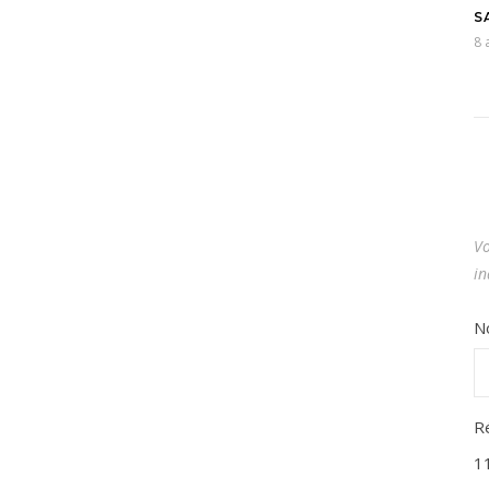
S
8 
Vo
in
N
R
1