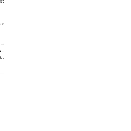
et
re
T
RE
N.