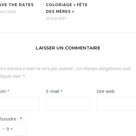
AVE THE DATES
COLORIAGE « FÊTE
avril 2024
DES MÈRES »
26 mai 2021
LAISSER UN COMMENTAIRE
tre adresse e-mail ne sera pas publiée.
Les champs obligatoires sont
diqués avec
*
om
*
E-mail
*
Site web
ésoudre :
*
1 − 9 =