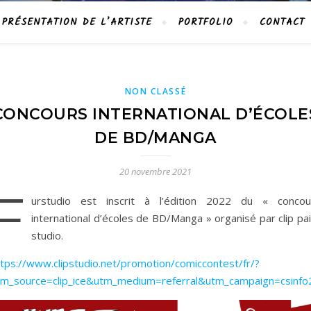
PRÉSENTATION DE L’ARTISTE
PORTFOLIO
CONTACT
NON CLASSÉ
CONCOURS INTERNATIONAL D’ÉCOLE
DE BD/MANGA
20 novembre 2021
F
urstudio est inscrit à l’édition 2022 du « concou
international d’écoles de BD/Manga » organisé par clip pa
studio.
ttps://www.clipstudio.net/promotion/comiccontest/fr/?
tm_source=clip_ice&utm_medium=referral&utm_campaign=csinf