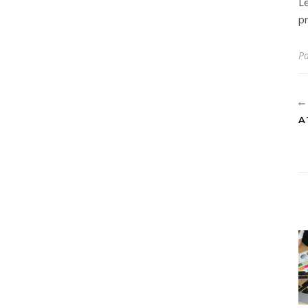
Le
pr
P
A