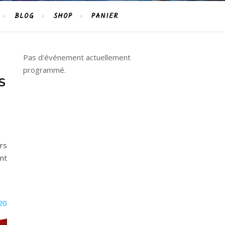
BLOG
SHOP
PANIER
Pas d'événement actuellement
programmé.
S
rs
int
o20211110fr#03