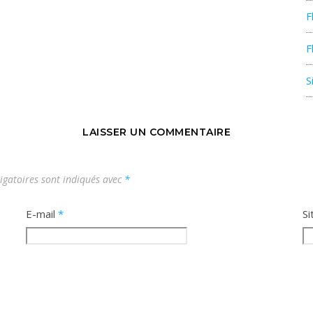
F
F
S
LAISSER UN COMMENTAIRE
igatoires sont indiqués avec
*
E-mail
*
Si