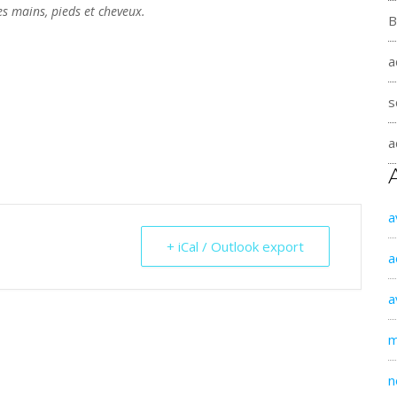
es mains, pieds et cheveux.
B
a
s
a
a
+ iCal / Outlook export
a
a
m
n