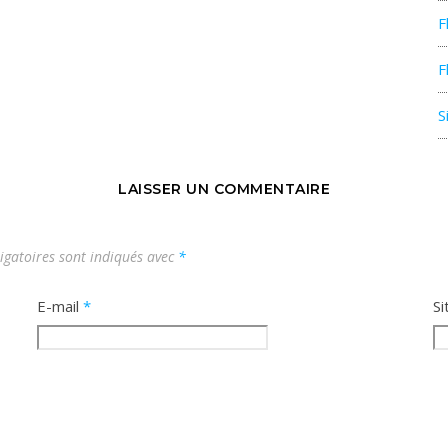
F
F
S
LAISSER UN COMMENTAIRE
igatoires sont indiqués avec
*
E-mail
*
Si