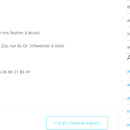
B
a
 vos feutres à alcool
s
22a, rue du Dr. Schweitzer à Gries.
a
a
u 06 86 21 80 41
a
a
m
+ iCal / Outlook export
n