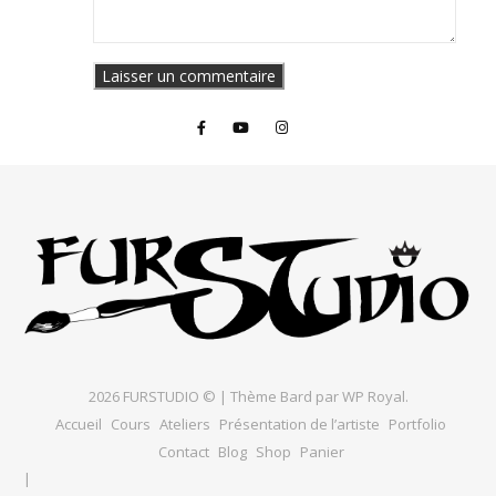
2026 FURSTUDIO © |
Thème Bard par
WP Royal
.
Accueil
Cours
Ateliers
Présentation de l’artiste
Portfolio
Contact
Blog
Shop
Panier