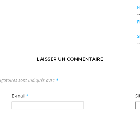
F
F
S
LAISSER UN COMMENTAIRE
igatoires sont indiqués avec
*
E-mail
*
Si