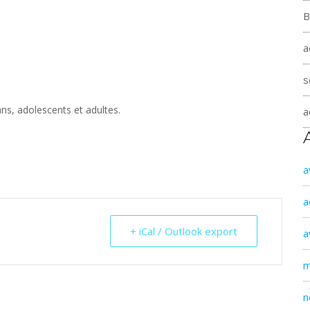
B
a
s
ans, adolescents et adultes.
a
a
a
+ iCal / Outlook export
a
m
n