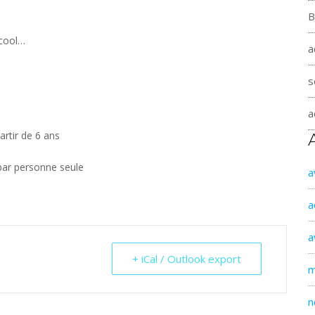
B
lcool…
a
s
a
artir de 6 ans
 par personne seule
a
a
a
+ iCal / Outlook export
m
n