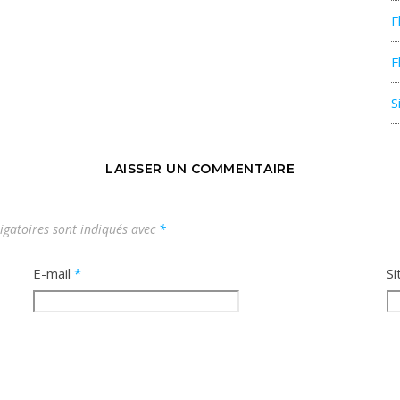
F
F
S
LAISSER UN COMMENTAIRE
igatoires sont indiqués avec
*
E-mail
*
Si