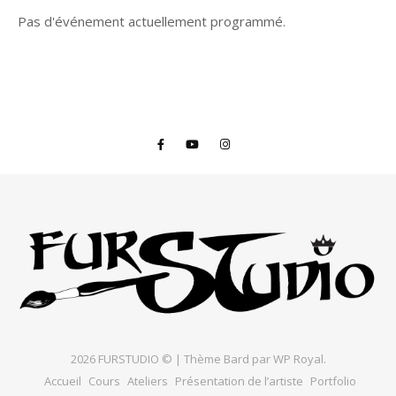
Pas d'événement actuellement programmé.
2026 FURSTUDIO © |
Thème Bard par
WP Royal
.
Accueil
Cours
Ateliers
Présentation de l’artiste
Portfolio