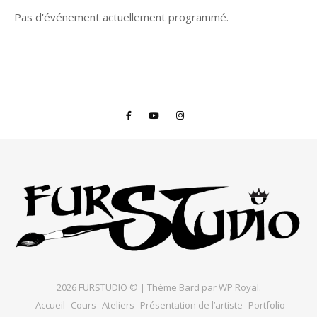
Pas d'événement actuellement programmé.
2026 FURSTUDIO © |
Thème Bard par
WP Royal
.
Accueil
Cours
Ateliers
Présentation de l’artiste
Portfolio