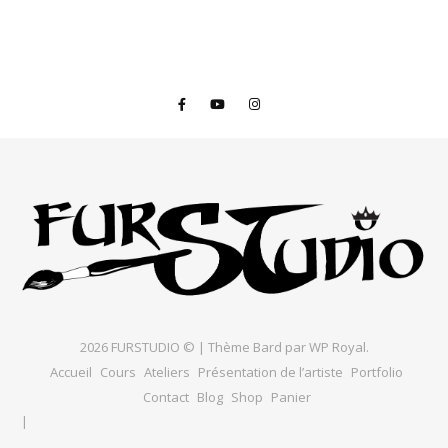
2026 FURSTUDIO © |
Thème Bard par
WP Royal
.
Accueil
Cours
Ateliers
Présentation de l’artiste
Portfolio
Contact
Blog
Shop
Panier