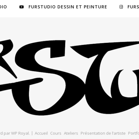
DIO
FURSTUDIO DESSIN ET PEINTURE
FUR
d par
WP Royal
.
Accueil
Cours
Ateliers
Présentation de l’artiste
Portfo