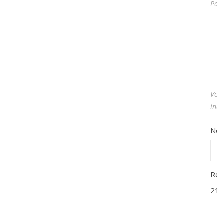
P
Vo
in
N
R
2