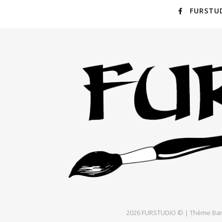
FURSTU
2026 FURSTUDIO © |
Thème Bar