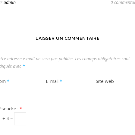
ar
admin
0 commentai
LAISSER UN COMMENTAIRE
tre adresse e-mail ne sera pas publiée.
Les champs obligatoires sont
diqués avec
*
om
*
E-mail
*
Site web
ésoudre :
*
1 + 4 =