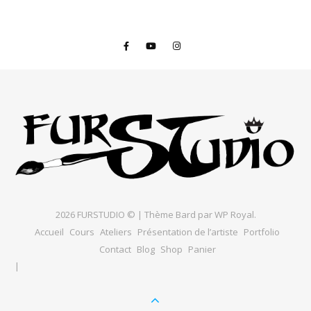
2026 FURSTUDIO © |
Thème Bard par
WP Royal
.
Accueil
Cours
Ateliers
Présentation de l’artiste
Portfolio
Contact
Blog
Shop
Panier