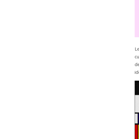
L
c
d
id