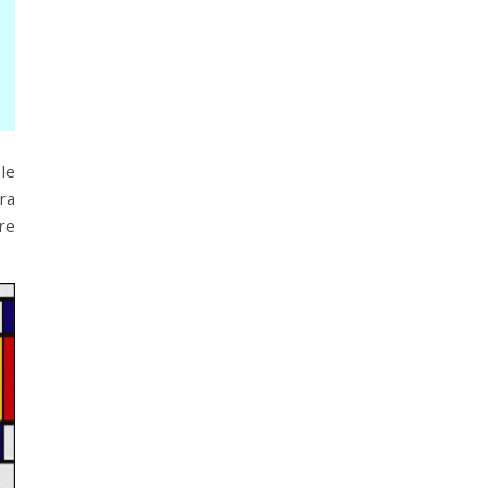
le
ra
re