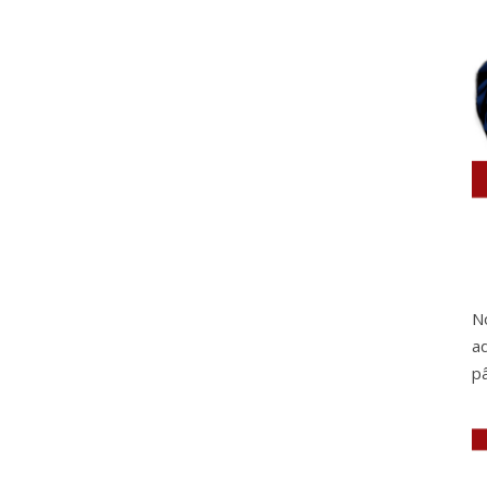
No
a
pâ