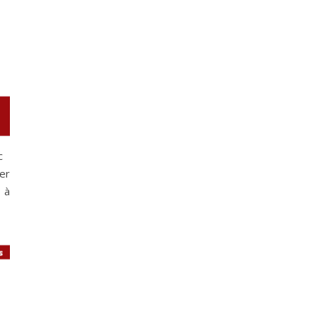
c
er
 à