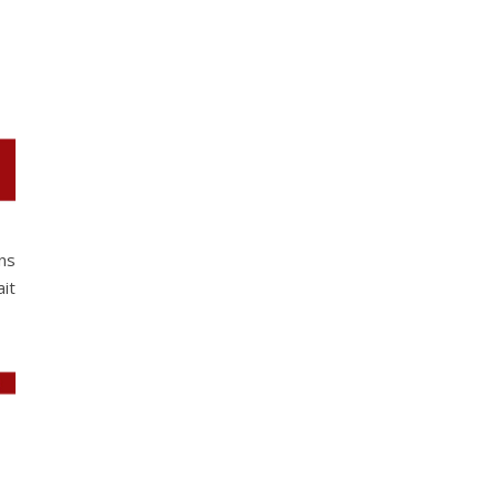
ns
it