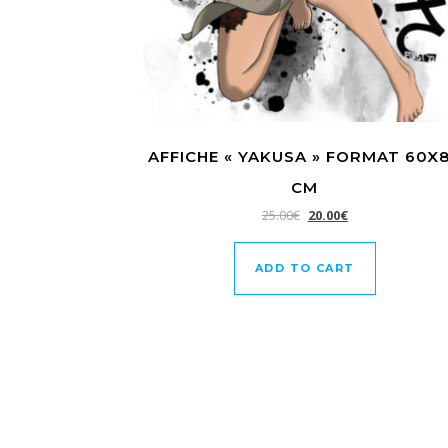
AFFICHE « YAKUSA » FORMAT 60X
CM
25.00
€
20.00
€
ADD TO CART