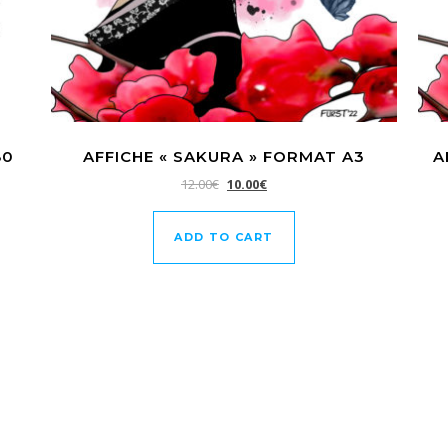
80
AFFICHE « SAKURA » FORMAT A3
A
12.00
€
10.00
€
ADD TO CART