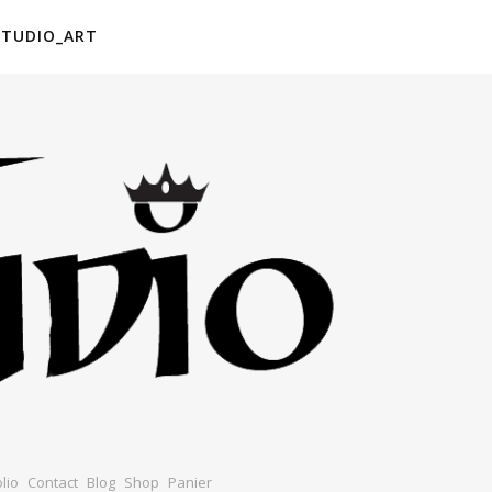
STUDIO_ART
lio
Contact
Blog
Shop
Panier