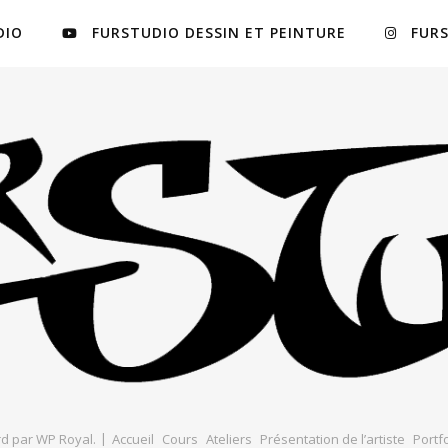
DIO
FURSTUDIO DESSIN ET PEINTURE
FUR
d par
WP Royal
.
Accueil
Cours
Ateliers
Présentation de l’artiste
Portfo