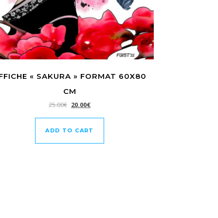
FFICHE « SAKURA » FORMAT 60X80
CM
25.00
€
20.00
€
ADD TO CART