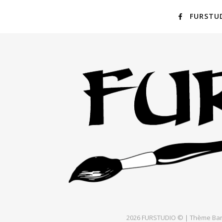
FURSTU
2026 FURSTUDIO © |
Thème Bar