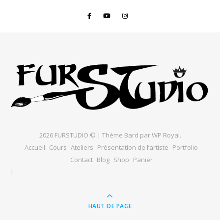
2026 FURSTUDIO © |
Thème Bard par
WP Royal
.
Accueil
Cours
Ateliers
Présentation de l’artiste
Portfolio
Contact
Blog
Shop
Panier
HAUT DE PAGE