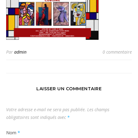
Par
admin
0 commentaire
LAISSER UN COMMENTAIRE
Votre adresse e-mail ne sera pas publiée.
Les champs
obligatoires sont indiqués avec
*
Nom
*