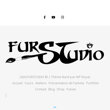
2026 FURSTUDIO © |
Thème Bard par
WP Royal
.
Accueil
Cours
Ateliers
Présentation de l’artiste
Portfolio
Contact
Blog
Shop
Panier